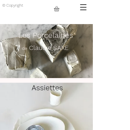
© Copyright
Les Porcelaines
Claudie SAXE
de
Assiettes