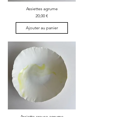
Assiettes agrume
Prix
20,00 €
Ajouter au panier
Assiette creuse agrume