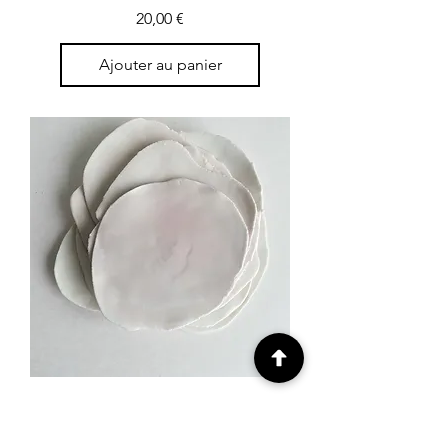
Prix
20,00 €
Ajouter au panier
Petite soucoupe
Prix
8,00 €