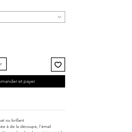
r
mander et payer
at ou brillant
inée à de la découpe, l'émail 