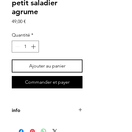
petit saladier
agrume
Prix
49,00 €
Quantité
*
Ajouter au panier
Commander et payer
info
porcelaine émaillée duo mat et 
brillant jaune