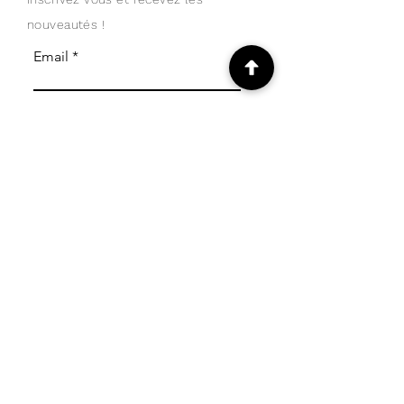
nouveautés !
Email
Je m'abonne
SHOP
Transport et retours
Politique de l'atelier
Modes de paiements
CONTACT
Atelier boutique céramique Annecy