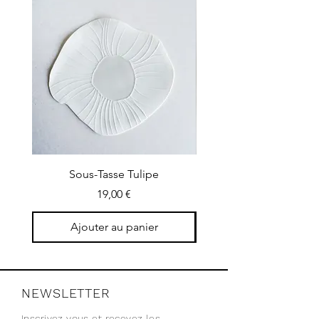
Sous-Tasse Tulipe
Petit plateau concers
Prix
19,00 €
Ajouter au panier
NEWSLETTER
Inscrivez vous et recevez les