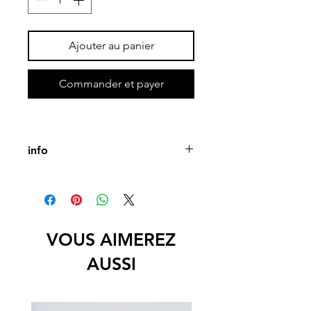
Ajouter au panier
Commander et payer
info
Pièce unique
Porcelaine émaillée mat ext et bleu 
outremer int.
Diamètre : 36 cm env.
VOUS AIMEREZ
AUSSI