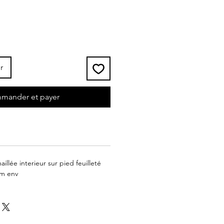
r
mander et payer
llée interieur sur pied feuilleté
cm env