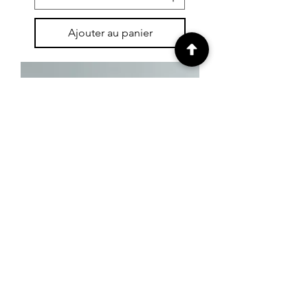
Ajouter au panier
Coupelle jardin
Prix
35,00 €