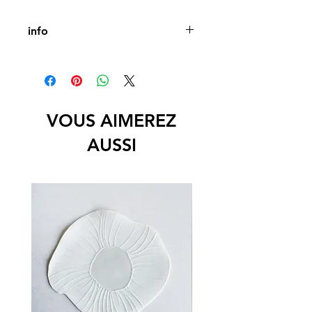
info
Centre de table en biscuit de 
porcelaine
diam : 30 cm - 13 cm env
VOUS AIMEREZ
AUSSI