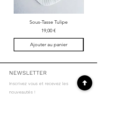
Sous-Tasse Tulipe
Petit plateau concers
Prix
19,00 €
Ajouter au panier
NEWSLETTER
Inscrivez vous et recevez les
nouveautés !
Email
Je m'abonne