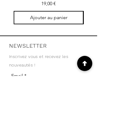
Prix
19,00 €
Ajouter au panier
NEWSLETTER
Inscrivez vous et recevez les
nouveautés !
Email
Je m'abonne
SHOP