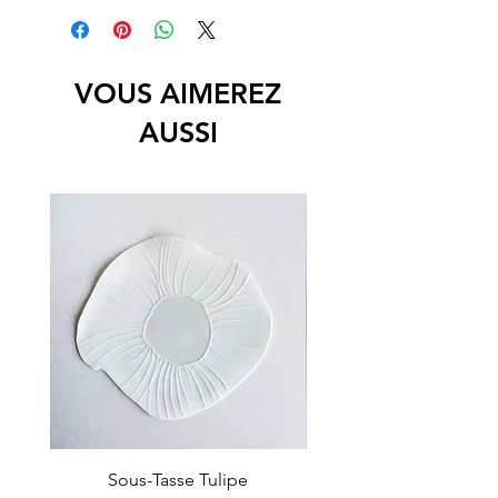
Biscuit de porcelaine "Pastilles" avec 
support electrique bois
VOUS AIMEREZ
AUSSI
Sous-Tasse Tulipe
Petit plateau concers