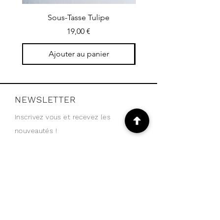
Sous-Tasse Tulipe
Petit plateau concers
Prix
19,00 €
Ajouter au panier
NEWSLETTER
Inscrivez vous et recevez les
nouveautés !
Email
Je m'abonne